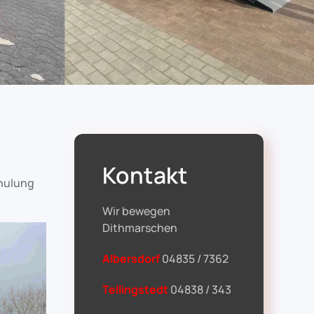
Kontakt
chulung
Wir bewegen
Dithmarschen
Albersdorf
04835 / 7362
Tellingstedt
04838 / 343